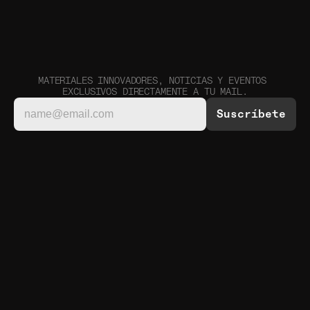
MATERIALES INNOVADORES, NOTICIAS Y EVENTOS 
EXCLUSIVOS DIRECTAMENTE A TU MAIL.
INSTAGRAM
COL. JUÁREZ, CDMX. 
LINKEDIN
MÉXICO.
TIKTOK
TÉRMINOS Y 
SUBSTACK
CONDICIONES
PINTEREST
HELLO@CODESTUDIO.MX